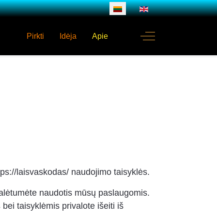
Pasirinkite savo kalbą
Off-Canvas Toggle
Pirkti
Idėja
Apie
s://laisvaskodas/ naudojimo taisyklės.
d galėtumėte naudotis mūsų paslaugomis.
i taisyklėmis privalote išeiti iš