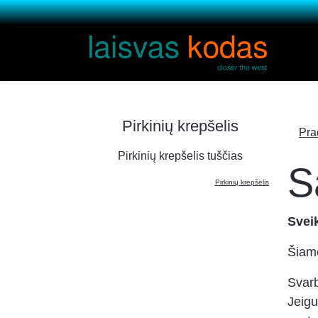
Pirkinių krepšelis
Pra
Pirkinių krepšelis tuščias
S
Pirkinių krepšelis
Sveik
Šiame
Svarb
Jeigu