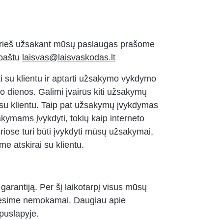
prieš užsakant mūsų paslaugas prašome
 paštu
laisvas@laisvaskodas.lt
 su klientu ir aptarti užsakymo vykdymo
o dienos. Galimi įvairūs kiti užsakymų
 su klientu. Taip pat užsakymų įvykdymas
akymams įvykdyti, tokių kaip interneto
kuriose turi būti įvykdyti mūsų užsakymai,
me atskirai su klientu.
antiją. Per šį laikotarpį visus mūsų
pręsime nemokamai. Daugiau apie
 puslapyje.