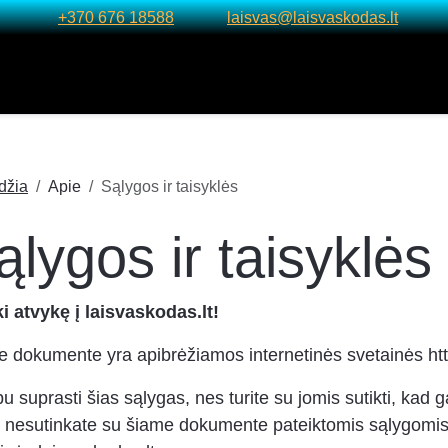
+370 676 18588
laisvas@laisvaskodas.lt
džia
Apie
Sąlygos ir taisyklės
ąlygos ir taisyklės
i atvykę į laisvaskodas.lt!
 dokumente yra apibrėžiamos internetinės svetainės http
u suprasti šias sąlygas, nes turite su jomis sutikti, ka
 nesutinkate su šiame dokumente pateiktomis sąlygomis be